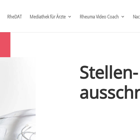
RheDAT
Mediathek für Ärzte
Rheuma Video Coach
Nac
Stellen-
aussch